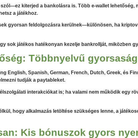
 szól—ez kiterjed a bankolásra is. Több e‑wallet lehetőség,
hetsz a játékhoz.
ések gyorsan feldolgozásra kerülnek—különösen, ha kriptoval
 hogy sok játékos hatékonyan kezelje bankrollját, miközben g
etőség: Többnyelvű gyorsaság
g English, Spanish, German, French, Dutch, Greek, és Finn
mezni tudják a paytableket.
élszolgálati interakciókat is; ha valami nem működik egy rö
élkül, hogy alkalmazás letöltése szükséges lenne, a játékoso
rsan: Kis bónuszok gyors ny