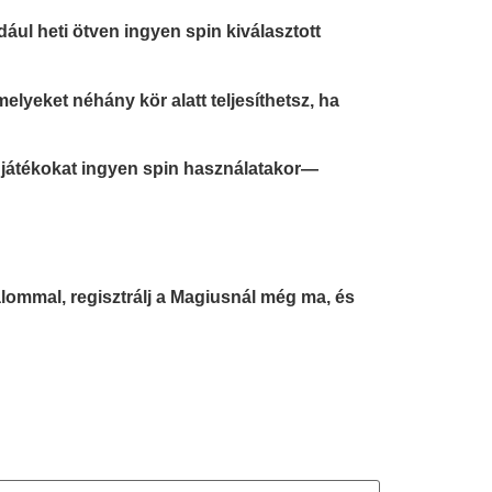
ul heti ötven ingyen spin kiválasztott
lyeket néhány kör alatt teljesíthetsz, ha
ú játékokat ingyen spin használatakor—
alommal, regisztrálj a Magiusnál még ma, és