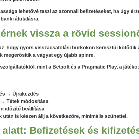
massága lehetővé teszi az azonnali befizetéseket, ha úgy érze
banki átutalásra.
térnek vissza a rövid session
z, hogy gyors visszacsatolási hurkokon keresztül kötődik 
ek megerősítik a vágyat egy újabb spinre.
 szolgáltatóktól, mint a Betsoft és a Pragmatic Play, a játék
lés → Újrakezdés
e → Tétek módosítása
n időzítő beállítása
k után is készen állj a következőre, minimális szünettel.
alatt: Befizetések és kifizet