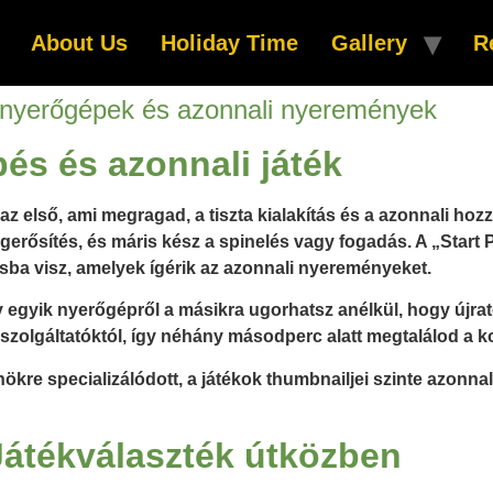
About Us
Holiday Time
Gallery
R
 nyerőgépek és azonnali nyeremények
és és azonnali játék
az első, ami megragad, a tiszta kialakítás és a azonnali ho
erősítés, és máris kész a spinelés vagy fogadás. A „Start P
ba visz, amelyek ígérik az azonnali nyereményeket.
így egyik nyerőgépről a másikra ugorhatsz anélkül, hogy újra
szolgáltatóktól, így néhány másodperc alatt megtalálod a koc
ökre specializálódott, a játékok thumbnailjei szinte azonnal
 Játékválaszték útközben