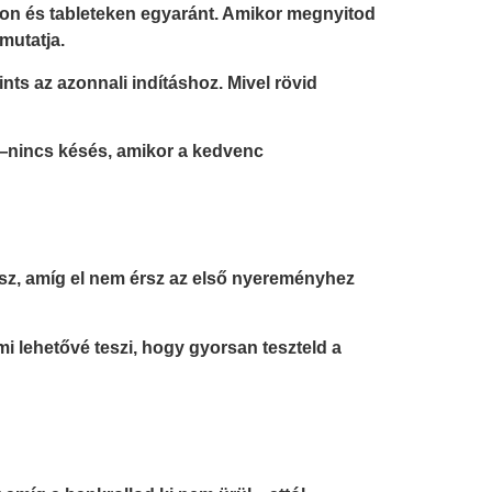
kon és tableteken egyaránt. Amikor megnyitod
mutatja.
ints az azonnali indításhoz. Mivel rövid
n—nincs késés, amikor a kedvenc
nelsz, amíg el nem érsz az első nyereményhez
ami lehetővé teszi, hogy gyorsan teszteld a