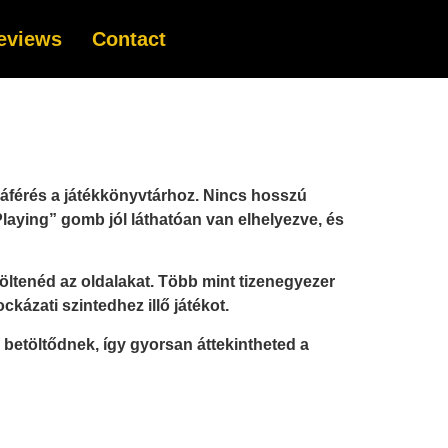
eviews
Contact
zzáférés a játékkönyvtárhoz. Nincs hosszú
laying” gomb jól láthatóan van elhelyezve, és
töltenéd az oldalakat. Több mint tizenegyezer
kázati szintedhez illő játékot.
 betöltődnek, így gyorsan áttekintheted a