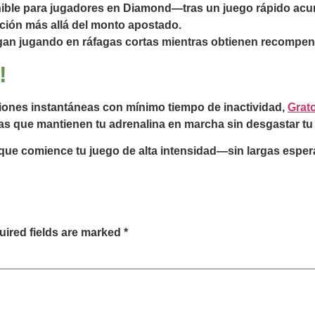
nible para jugadores en Diamond—tras un juego rápido acu
ación más allá del monto apostado.
igan jugando en ráfagas cortas mientras obtienen recompen
!
iones instantáneas con mínimo tiempo de inactividad,
Grat
s que mantienen tu adrenalina en marcha sin desgastar tu 
ue comience tu juego de alta intensidad—sin largas espera
ired fields are marked
*