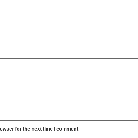
owser for the next time I comment.