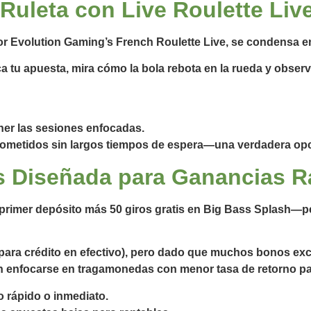
Ruleta con Live Roulette Liv
por Evolution Gaming’s French Roulette Live, se condensa e
tu apuesta, mira cómo la bola rebota en la rueda y observa
er las sesiones enfocadas.
ometidos sin largos tiempos de espera—una verdadera opci
us Diseñada para Ganancias R
primer depósito más 50 giros gratis en Big Bass Splash—pe
para crédito en efectivo), pero dado que muchos bonos exc
 enfocarse en tragamonedas con menor tasa de retorno par
o rápido o inmediato.