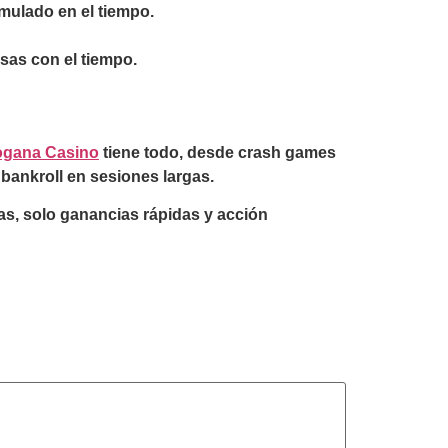
mulado en el tiempo.
sas con el tiempo.
ogana Casino
tiene todo, desde crash games
bankroll en sesiones largas.
s, solo ganancias rápidas y acción