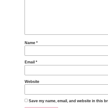
Name
*
Email
*
Website
Save my name, email, and website in this br