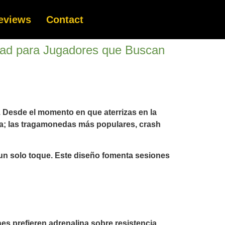
eviews
Contact
dad para Jugadores que Buscan
Desde el momento en que aterrizas en la
la; las tragamonedas más populares, crash
a un solo toque. Este diseño fomenta sesiones
s prefieren adrenalina sobre resistencia.