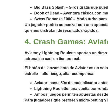
Big Bass Splash
– Giros gratis que pue
Book of Dead
– Aventura clásica con mu
Sweet Bonanza 1000
– Modo turbo para 
Un jugador podría comenzar con una apuesta 
quienes disfrutan de resultados rápidos.
4. Crash Games: Aviat
Aviator y Lightning Roulette aportan un ritm
adrenalina casi en tiempo real.
El botón de lanzamiento de Aviator es un sol
estrelle—alto riesgo, alta recompensa.
Aviator: hasta 50x de multiplicador antes 
Lightning Roulette: una vuelta por ronda
Ambos juegos permiten apuestas desde 
Para jugadores que prefieren micro‑betting y