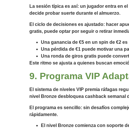
La sesión típica es así: un jugador entra en e
decide probar suerte durante el almuerzo.
El ciclo de decisiones es ajustado: hacer ap
gratis, puede optar por seguir o retirar inmed
Una ganancia de €5 en un spin de €2 es s
Una pérdida de €1 puede motivar una pa
Una ronda de giros gratis puede convert
Este ritmo se ajusta a quienes buscan emoci
9. Programa VIP Adap
El sistema de niveles VIP premia ráfagas reg
nivel Bronze desbloquea cashback semanal de
El programa es sencillo: sin desafíos comple
rápidamente.
El nivel Bronze comienza con soporte de