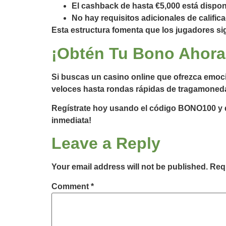
El cashback de hasta €5,000 está dispo
No hay requisitos adicionales de calific
Esta estructura fomenta que los jugadores s
¡Obtén Tu Bono Ahora
Si buscas un casino online que ofrezca emoc
veloces hasta rondas rápidas de tragamoneda
Regístrate hoy usando el código BONO100 y q
inmediata!
Leave a Reply
Your email address will not be published.
Requ
Comment
*