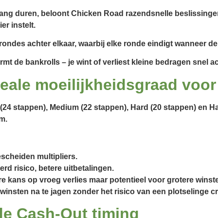
lang duren, beloont Chicken Road razendsnelle beslissinge
er instelt.
rondes achter elkaar, waarbij elke ronde eindigt wanneer de k
t de bankrolls – je wint of verliest kleine bedragen snel ac
deale moeilijkheidsgraad voo
 (24 stappen), Medium (22 stappen), Hard (20 stappen) en H
m.
escheiden multipliers.
d risico, betere uitbetalingen.
e kans op vroeg verlies maar potentieel voor grotere winst
e winsten na te jagen zonder het risico van een plotselinge c
de Cash‑Out timing