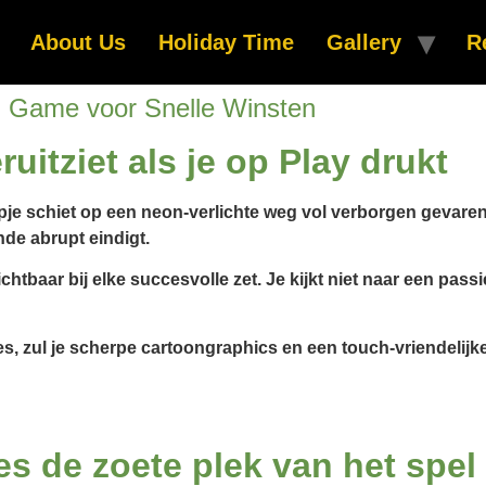
About Us
Holiday Time
Gallery
R
h Game voor Snelle Winsten
uitziet als je op Play drukt
je schiet op een neon-verlichte weg vol verborgen gevaren.
nde abrupt eindigt.
zichtbaar bij elke succesvolle zet. Je kijkt niet naar een pas
, zul je scherpe cartoongraphics en een touch‑vriendelijke 
s de zoete plek van het spel 