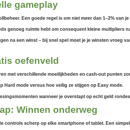
elle gameplay
llbeheer. Een goede regel is om niet meer dan 1–2% van je to
teeds genoeg ruimte hebt om consequent kleine multipliers na
en na een winst – bij snel spel moet je je winsten vroeg va
tis oefenveld
teren met verschillende moeilijkheden en cash‑out punten zon
 op Hard mode versus hoe veilig ze stijgen op Easy mode.
slissingsmomenten wanneer je overstapt op echt geld rondes
hap: Winnen onderweg
 controls scherp op elke smartphone of tablet. Een simpele