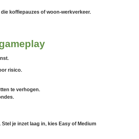
 die koffiepauzes of woon-werkverkeer.
 gameplay
nst.
or risico.
etten te verhogen.
ondes.
tel je inzet laag in, kies Easy of Medium