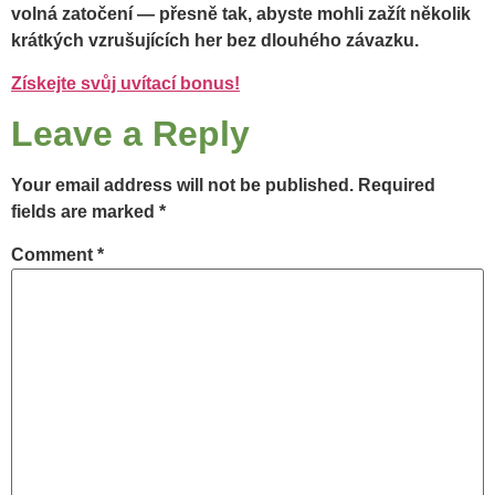
volná zatočení — přesně tak, abyste mohli zažít několik
krátkých vzrušujících her bez dlouhého závazku.
Získejte svůj uvítací bonus!
Leave a Reply
Your email address will not be published.
Required
fields are marked
*
Comment
*