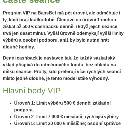
Program VIP na BassBet má pět úrovní, ale odměňuje i
ty, kteří hrají krátkodobě. Členové na úrovni 1 mohou
získat až 500 € cashbacku denně, i když jejich seance
trvá jen deset minut. Vyšší úrovně odemykají vyšší limity
výběrů a osobní podporu, aniž by bylo nutné hrát
dlouhé hodiny.
Denní cashback je nastaven tak, že každý sázkařský
vklad přispívá do odměnového fondu, bez ohledu na
délku seance. Pro ty, kdo preferují více rychlých seancí
místo jedné dlouhé, je tento model stále výhodný.
Hlavní body VIP
Úroveň 1:
Limit výběru 500 € denně; základní
podpora.
Úroveň 2:
Limit 7 000 € měsíčně; rychlejší výběry.
Úroveň 5:
Limit 20 000 € měsíčně; osobní správce