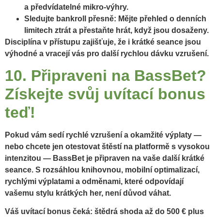
a předvídatelné mikro‑výhry.
Sledujte bankroll přesně:
Mějte přehled o denních
limitech ztrát a přestaňte hrát, když jsou dosaženy.
Disciplína v přístupu zajišťuje, že i krátké seance jsou
výhodné a vracejí vás pro další rychlou dávku vzrušení.
10. Připraveni na BassBet?
Získejte svůj uvítací bonus
teď!
Pokud vám sedí rychlé vzrušení a okamžité výplaty —
nebo chcete jen otestovat štěstí na platformě s vysokou
intenzitou — BassBet je připraven na vaše další krátké
seance. S rozsáhlou knihovnou, mobilní optimalizací,
rychlými výplatami a odměnami, které odpovídají
vašemu stylu krátkých her, není důvod váhat.
Váš uvítací bonus čeká: štědrá shoda až do 500 € plus