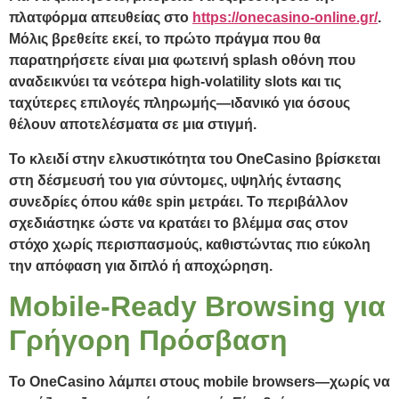
πλατφόρμα απευθείας στο
https://onecasino-online.gr/
.
Μόλις βρεθείτε εκεί, το πρώτο πράγμα που θα
παρατηρήσετε είναι μια φωτεινή splash οθόνη που
αναδεικνύει τα νεότερα high‑volatility slots και τις
ταχύτερες επιλογές πληρωμής—ιδανικό για όσους
θέλουν αποτελέσματα σε μια στιγμή.
Το κλειδί στην ελκυστικότητα του OneCasino βρίσκεται
στη δέσμευσή του για σύντομες, υψηλής έντασης
συνεδρίες όπου κάθε spin μετράει. Το περιβάλλον
σχεδιάστηκε ώστε να κρατάει το βλέμμα σας στον
στόχο χωρίς περισπασμούς, καθιστώντας πιο εύκολη
την απόφαση για διπλό ή αποχώρηση.
Mobile‑Ready Browsing για
Γρήγορη Πρόσβαση
Το OneCasino λάμπει στους mobile browsers—χωρίς να