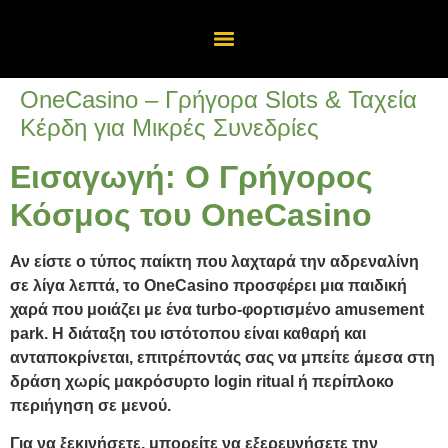
OneCasino – Γρήγορα Slots & Ταχεία
Κέρδη για Μικρές Συνεδρίες
Εισαγωγή: Ο Γρήγορος
Κόσμος του OneCasino
Αν είστε ο τύπος παίκτη που λαχταρά την αδρεναλίνη
σε λίγα λεπτά, το OneCasino προσφέρει μια παιδική
χαρά που μοιάζει με ένα turbo‑φορτισμένο amusement
park. Η διάταξη του ιστότοπου είναι καθαρή και
ανταποκρίνεται, επιτρέποντάς σας να μπείτε άμεσα στη
δράση χωρίς μακρόσυρτο login ritual ή περίπλοκο
περιήγηση σε μενού.
Για να ξεκινήσετε, μπορείτε να εξερευνήσετε την