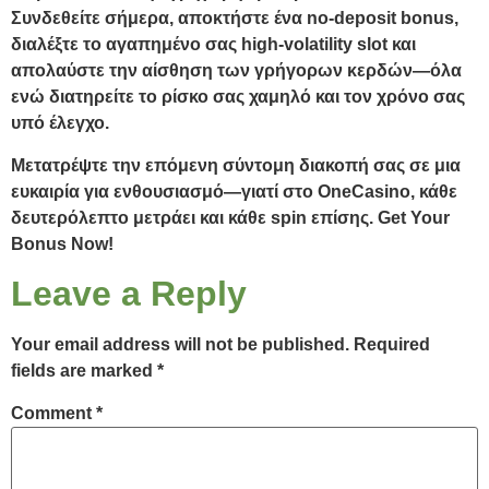
Συνδεθείτε σήμερα, αποκτήστε ένα no‑deposit bonus,
διαλέξτε το αγαπημένο σας high‑volatility slot και
απολαύστε την αίσθηση των γρήγορων κερδών—όλα
ενώ διατηρείτε το ρίσκο σας χαμηλό και τον χρόνο σας
υπό έλεγχο.
Μετατρέψτε την επόμενη σύντομη διακοπή σας σε μια
ευκαιρία για ενθουσιασμό—γιατί στο OneCasino, κάθε
δευτερόλεπτο μετράει και κάθε spin επίσης. Get Your
Bonus Now!
Leave a Reply
Your email address will not be published.
Required
fields are marked
*
Comment
*