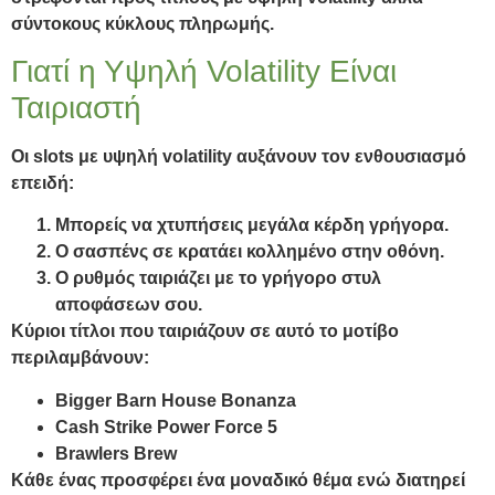
σύντοκους κύκλους πληρωμής.
Γιατί η Υψηλή Volatility Είναι
Ταιριαστή
Οι slots με υψηλή volatility αυξάνουν τον ενθουσιασμό
επειδή:
Μπορείς να χτυπήσεις μεγάλα κέρδη γρήγορα.
Ο σασπένς σε κρατάει κολλημένο στην οθόνη.
Ο ρυθμός ταιριάζει με το γρήγορο στυλ
αποφάσεων σου.
Κύριοι τίτλοι που ταιριάζουν σε αυτό το μοτίβο
περιλαμβάνουν:
Bigger Barn House Bonanza
Cash Strike Power Force 5
Brawlers Brew
Κάθε ένας προσφέρει ένα μοναδικό θέμα ενώ διατηρεί