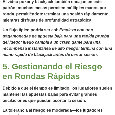
El video poker y blackjack también encajan en este
patrón; muchas mesas permiten múltiples manos por
ronda, permitiéndote terminar una sesión rápidamente
mientras disfrutas de profundidad estratégica.
Un flujo típico podría ser así:
Empieza con una
tragamonedas de apuesta baja para una rápida prueba
del juego; luego cambia a un crash game para una
recompensa instantánea de alto riesgo; termina con una
mano rápida de blackjack antes de cerrar sesión.
5. Gestionando el Riesgo
en Rondas Rápidas
Debido a que el tiempo es limitado, los jugadores suelen
mantener las apuestas bajas para evitar grandes
oscilaciones que puedan acortar la sesión.
La tolerancia al riesgo es moderada—los jugadores