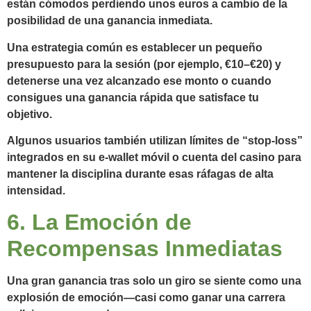
están cómodos perdiendo unos euros a cambio de la
posibilidad de una ganancia inmediata.
Una estrategia común es establecer un pequeño
presupuesto para la sesión (por ejemplo, €10–€20) y
detenerse una vez alcanzado ese monto o cuando
consigues una ganancia rápida que satisface tu
objetivo.
Algunos usuarios también utilizan límites de “stop-loss”
integrados en su e-wallet móvil o cuenta del casino para
mantener la disciplina durante esas ráfagas de alta
intensidad.
6. La Emoción de
Recompensas Inmediatas
Una gran ganancia tras solo un giro se siente como una
explosión de emoción—casi como ganar una carrera