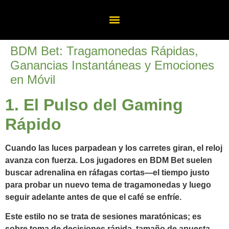
BDM Bet: Tragamonedas Rápidas,
Ganancias Instantáneas y Emociones
en Móvil
1. El Pulso del Gaming
Rápido
Cuando las luces parpadean y los carretes giran, el reloj
avanza con fuerza. Los jugadores en BDM Bet suelen
buscar adrenalina en ráfagas cortas—el tiempo justo
para probar un nuevo tema de tragamonedas y luego
seguir adelante antes de que el café se enfríe.
Este estilo no se trata de sesiones maratónicas; es
sobre toma de decisiones rápida, tamaño de apuesta