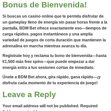
Bonus de Bienvenida!
Si buscas un casino online que te permita disfrutar de
un gameplay lleno de energía sin pasar horas frente a la
pantalla, BDM Bet ofrece exactamente eso—tiempos de
carga rápidos, pagos instantáneos y una amplia
variedad de juegos de corta duración que mantienen la
adrenalina en marcha mientras avanza tu día.
Regístrate hoy y reclama tu bono de bienvenida—hasta
€1,500 más free spins—que puede empezar a dar
energía extra a tus sesiones cortas de inmediato.
Únete a BDM Bet ahora, gira rápido, gana rápido—¡y
disfruta cada momento de tu experiencia de juego!
Leave a Reply
Your email address will not be published.
Required