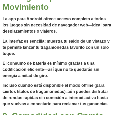
Movimiento
La app para Android ofrece acceso completo a todos
los juegos sin necesidad de navegador web—ideal para
desplazamientos o viajeros.
La interfaz es sencilla; muestra tu saldo de un vistazo y
te permite lanzar tu tragamonedas favorito con un solo
toque.
El consumo de batería es mínimo gracias a una
codificación eficiente—así que no te quedarás sin
energía a mitad de giro.
Incluso cuando está disponible el modo offline (para
ciertos títulos de tragamonedas), aún puedes disfrutar
de rondas rápidas sin conexión a internet activa hasta
que vuelvas a conectarte para reclamar tus ganancias.