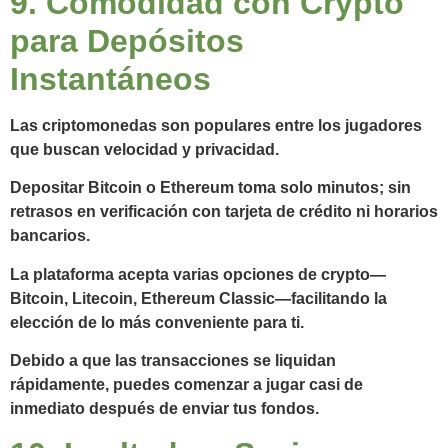
9. Comodidad con Crypto
para Depósitos
Instantáneos
Las criptomonedas son populares entre los jugadores
que buscan velocidad y privacidad.
Depositar Bitcoin o Ethereum toma solo minutos; sin
retrasos en verificación con tarjeta de crédito ni horarios
bancarios.
La plataforma acepta varias opciones de crypto—
Bitcoin, Litecoin, Ethereum Classic—facilitando la
elección de lo más conveniente para ti.
Debido a que las transacciones se liquidan
rápidamente, puedes comenzar a jugar casi de
inmediato después de enviar tus fondos.