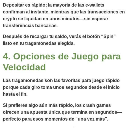
Depositar es rápido; la mayoría de las e-wallets
confirman al instante, mientras que las transacciones en
crypto se liquidan en unos minutos—sin esperar
transferencias bancarias.
Después de recargar tu saldo, verás el botón “Spin”
listo en tu tragamonedas elegida.
4. Opciones de Juego para
Velocidad
Las tragamonedas son las favoritas para juego rápido
porque cada giro toma unos segundos desde el inicio
hasta el fin.
Si prefieres algo aún más rápido, los crash games
ofrecen una apuesta única que termina en segundos—
perfecto para esos momentos de “una vez más”.