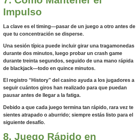
Impulso
La clave es el timing—pasar de un juego a otro antes de
que tu concentración se disperse.
Una sesión típica puede incluir girar una tragamonedas
durante dos minutos, luego probar un crash game
durante treinta segundos, seguido de una mano rápida
de blackjack—todo en quince minutos.
El registro “History” del casino ayuda a los jugadores a
seguir cuántos giros han realizado para que puedan
pausar antes de llegar a la fatiga.
Debido a que cada juego termina tan rápido, rara vez te
sientes atrapado o aburrido; siempre estás listo para el
siguiente desafío.
8. Juego Rápido en