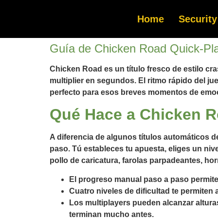
Home
Security
Guía de Chicken Road Quick‑Pl
Chicken Road es un título fresco de estilo cr
multiplier en segundos. El ritmo rápido del 
perfecto para esos breves momentos de emoci
Qué Hace a Chicken R
A diferencia de algunos títulos automáticos de
paso. Tú estableces tu apuesta, eliges un nive
pollo de caricatura, farolas parpadeantes, h
El progreso manual paso a paso permite 
Cuatro niveles de dificultad te permiten 
Los multiplayers pueden alcanzar altur
terminan mucho antes.