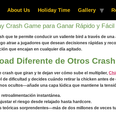
About Us
Holiday Time
Gallery
R
ay Crash Game para Ganar Rápido y Fácil
ash que te permite conducir un valiente bird a través de una
juego atrae a jugadores que desean decisiones rápidas y r
ón que encajan en cualquier día agitado.
oad Diferente de Otros Cras
 crash que giran y te dejan ver cómo sube el multiplier,
Chi
l de dificultad y decides cuándo retirar la chicken antes de
ornos ocultos—añade una capa lúdica que mantiene la tensió
retroalimentación instantánea.
ajustar el riesgo desde relajado hasta hardcore.
as teóricas sorprendentes—más de dos millones de veces t