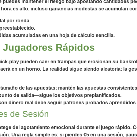
que puedes mantener el riesgo bajo apostando cantidades 
 hora es alto, incluso ganancias modestas se acumulan con
tal por ronda.
 preestablecido.
idas acumuladas en una hoja de cálculo sencilla.
 Jugadores Rápidos
uick‑play pueden caer en trampas que erosionan su bankro
erá en un horno. La realidad sigue siendo aleatoria; la gest
 tamaño de las apuestas; mantén las apuestas consistentes
punto de salida—sigue los objetivos preplanificados.
ar con dinero real debe seguir patrones probados aprendid
tes de Sesión
protege del agotamiento emocional durante el juego rápido. 
ón. Una regla simple es: si pierdes €5 en una sesión, paus