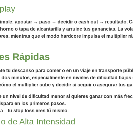
play
imple: apostar → paso → decidir o cash out → resultado. Ca
orno o tapa de alcantarilla y arruine tus ganancias. La vol
res, mientras que el modo hardcore impulsa el multiplier r
nes Rápidas
e tu descanso para comer o en un viaje en transporte públ
e dos minutos, especialmente en niveles de dificultad baj
ómo el multiplier sube y decidir si seguir o asegurar tus g
 un nivel de dificultad menor si quieres ganar con más fre
dispara en los primeros pasos.
ita—tu stop‑loss eres tú mismo.
o de Alta Intensidad