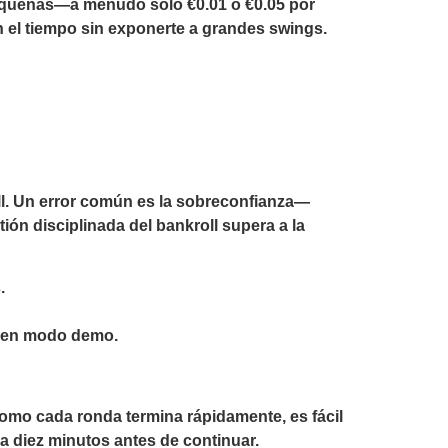
pequeñas—a menudo solo €0.01 o €0.05 por
 el tiempo sin exponerte a grandes swings.
ll. Un error común es la sobreconfianza—
ión disciplinada del bankroll supera a la
.
os en modo demo.
Como cada ronda termina rápidamente, es fácil
a diez minutos antes de continuar.