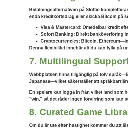
Betalningsalternativen på Slottio komplettera
enda kreditkortsdrag eller skicka Bitcoin på 
Visa & Mastercard:
Omedelbar kredit efter
Sofort Banking:
Direkt banköverföring i
Cryptocurrencies:
Bitcoin, Ethereum—ing
Denna flexibilitet innebär att du kan fylla på 
7. Multilingual Suppor
Webbplatsen finns tillgänglig på tolv språk—E
Japanese—vilket säkerställer att språkbarriär
En spelare kan logga in från vilket land som
“win,” så det råder ingen förvirring som kan s
8. Curated Game Libra
Om du är ute efter hastighet kommer du att älsk