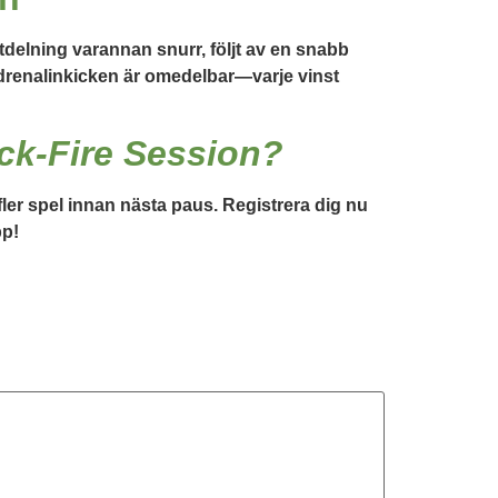
tdelning varannan snurr, följt av en snabb
 Adrenalinkicken är omedelbar—varje vinst
ck‑Fire Session?
fler spel innan nästa paus. Registrera dig nu
pp!