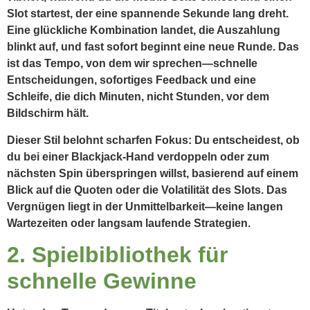
Slot startest, der eine spannende Sekunde lang dreht.
Eine glückliche Kombination landet, die Auszahlung
blinkt auf, und fast sofort beginnt eine neue Runde. Das
ist das Tempo, von dem wir sprechen—schnelle
Entscheidungen, sofortiges Feedback und eine
Schleife, die dich Minuten, nicht Stunden, vor dem
Bildschirm hält.
Dieser Stil belohnt scharfen Fokus: Du entscheidest, ob
du bei einer Blackjack-Hand verdoppeln oder zum
nächsten Spin überspringen willst, basierend auf einem
Blick auf die Quoten oder die Volatilität des Slots. Das
Vergnügen liegt in der Unmittelbarkeit—keine langen
Wartezeiten oder langsam laufende Strategien.
2. Spielbibliothek für
schnelle Gewinne