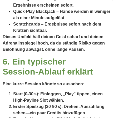
Ergebnisse erscheinen sofort.
Quick‑Play Blackjack
– Hände werden in weniger
als einer Minute aufgelöst.
Scratchcards
– Ergebnisse sofort nach dem
Kratzen sichtbar.
Dieses Umfeld hält deinen Geist scharf und deinen
Adrenalinspiegel hoch, da du ständig Risiko gegen
Belohnung abwägst, ohne lange Pausen.
6. Ein typischer
Session‑Ablauf erklärt
Eine kurze Session könnte so aussehen:
Start (0‑30 s)
: Einloggen, „Play“ tippen, einen
High‑Payline Slot wählen.
Erster Spielzug (30‑90 s)
: Drehen, Auszahlung
sehen—ein paar Credits hinzufügen.