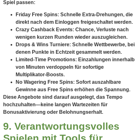
Spiel passen:
Friday Free Spins
: Schnelle Extra‑Drehungen, die
direkt nach dem Einloggen freigeschaltet werden.
Crazy Cashback Events
: Chance, Verluste nach
wenigen kurzen Runden wieder auszugleichen.
Drops & Wins Turniere
: Schnelle Wettbewerbe, bei
denen Punkte in Echtzeit gesammelt werden.
Limited‑Time Promotions
: Einzahlungen innerhalb
von Minuten verdoppeln für sofortige
Multiplikator‑Boosts.
No Wagering Free Spins
: Sofort auszahlbare
Gewinne aus Free Spins erhöhen die Spannung.
Diese Angebote sind darauf ausgelegt, das Tempo
hochzuhalten—keine langen Wartezeiten für
Bonusaktivierung oder Belohnungserhalt.
9. Verantwortungsvolles
Spielen mit Tools für