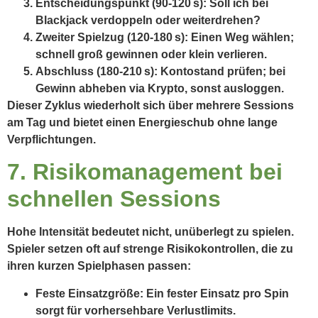
Entscheidungspunkt (90‑120 s)
: Soll ich bei
Blackjack verdoppeln oder weiterdrehen?
Zweiter Spielzug (120‑180 s)
: Einen Weg wählen;
schnell groß gewinnen oder klein verlieren.
Abschluss (180‑210 s)
: Kontostand prüfen; bei
Gewinn abheben via Krypto, sonst ausloggen.
Dieser Zyklus wiederholt sich über mehrere Sessions
am Tag und bietet einen Energieschub ohne lange
Verpflichtungen.
7. Risikomanagement bei
schnellen Sessions
Hohe Intensität bedeutet nicht, unüberlegt zu spielen.
Spieler setzen oft auf strenge Risikokontrollen, die zu
ihren kurzen Spielphasen passen:
Feste Einsatzgröße
: Ein fester Einsatz pro Spin
sorgt für vorhersehbare Verlustlimits.