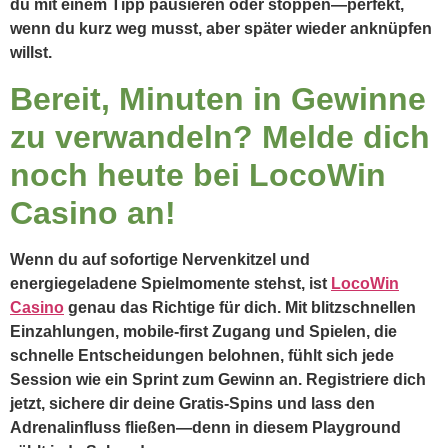
du mit einem Tipp pausieren oder stoppen—perfekt,
wenn du kurz weg musst, aber später wieder anknüpfen
willst.
Bereit, Minuten in Gewinne
zu verwandeln? Melde dich
noch heute bei LocoWin
Casino an!
Wenn du auf sofortige Nervenkitzel und
energiegeladene Spielmomente stehst, ist
LocoWin
Casino
genau das Richtige für dich. Mit blitzschnellen
Einzahlungen, mobile‑first Zugang und Spielen, die
schnelle Entscheidungen belohnen, fühlt sich jede
Session wie ein Sprint zum Gewinn an. Registriere dich
jetzt, sichere dir deine Gratis‑Spins und lass den
Adrenalinfluss fließen—denn in diesem Playground