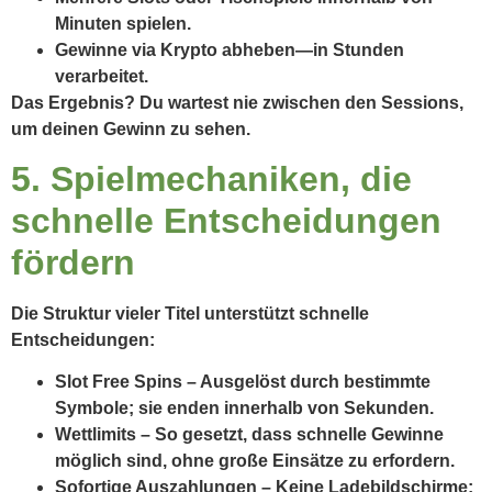
Minuten spielen.
Gewinne via Krypto abheben—in Stunden
verarbeitet.
Das Ergebnis? Du wartest nie zwischen den Sessions,
um deinen Gewinn zu sehen.
5. Spielmechaniken, die
schnelle Entscheidungen
fördern
Die Struktur vieler Titel unterstützt schnelle
Entscheidungen:
Slot Free Spins
– Ausgelöst durch bestimmte
Symbole; sie enden innerhalb von Sekunden.
Wettlimits
– So gesetzt, dass schnelle Gewinne
möglich sind, ohne große Einsätze zu erfordern.
Sofortige Auszahlungen
– Keine Ladebildschirme;