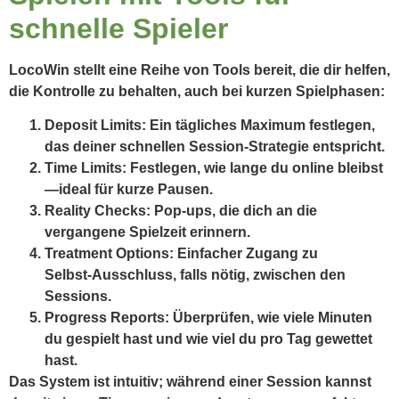
schnelle Spieler
LocoWin stellt eine Reihe von Tools bereit, die dir helfen,
die Kontrolle zu behalten, auch bei kurzen Spielphasen:
Deposit Limits
: Ein tägliches Maximum festlegen,
das deiner schnellen Session-Strategie entspricht.
Time Limits
: Festlegen, wie lange du online bleibst
—ideal für kurze Pausen.
Reality Checks
: Pop‑ups, die dich an die
vergangene Spielzeit erinnern.
Treatment Options
: Einfacher Zugang zu
Selbst‑Ausschluss, falls nötig, zwischen den
Sessions.
Progress Reports
: Überprüfen, wie viele Minuten
du gespielt hast und wie viel du pro Tag gewettet
hast.
Das System ist intuitiv; während einer Session kannst