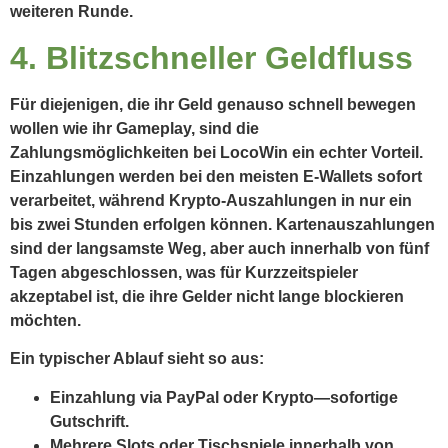
weiteren Runde.
4. Blitzschneller Geldfluss
Für diejenigen, die ihr Geld genauso schnell bewegen
wollen wie ihr Gameplay, sind die
Zahlungsmöglichkeiten bei LocoWin ein echter Vorteil.
Einzahlungen werden bei den meisten E‑Wallets sofort
verarbeitet, während Krypto-Auszahlungen in nur ein
bis zwei Stunden erfolgen können. Kartenauszahlungen
sind der langsamste Weg, aber auch innerhalb von fünf
Tagen abgeschlossen, was für Kurzzeitspieler
akzeptabel ist, die ihre Gelder nicht lange blockieren
möchten.
Ein typischer Ablauf sieht so aus:
Einzahlung via PayPal oder Krypto—sofortige
Gutschrift.
Mehrere Slots oder Tischspiele innerhalb von