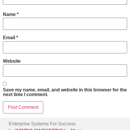
Name
*
Email
*
Website
Save my name, email, and website in this browser for the
next time I comment.
Enterprise Systems For Success