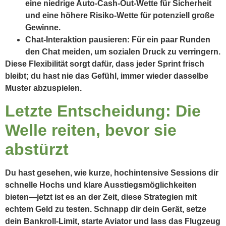
eine niedrige Auto‑Cash‑Out‑Wette für Sicherheit
und eine höhere Risiko‑Wette für potenziell große
Gewinne.
Chat‑Interaktion pausieren:
Für ein paar Runden
den Chat meiden, um sozialen Druck zu verringern.
Diese Flexibilität sorgt dafür, dass jeder Sprint frisch
bleibt; du hast nie das Gefühl, immer wieder dasselbe
Muster abzuspielen.
Letzte Entscheidung: Die
Welle reiten, bevor sie
abstürzt
Du hast gesehen, wie kurze, hochintensive Sessions dir
schnelle Hochs und klare Ausstiegsmöglichkeiten
bieten—jetzt ist es an der Zeit, diese Strategien mit
echtem Geld zu testen. Schnapp dir dein Gerät, setze
dein Bankroll‑Limit, starte Aviator und lass das Flugzeug