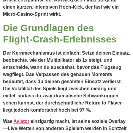
einen kurzen, intensiven Hoch‑Kick, der fast wie ein
Micro‑Casino‑Sprint wirkt.
Die Grundlagen des
Flight‑Crash‑Erlebnisses
Der Kernmechanismus ist einfach: Setze deinen Einsatz,
beobachte, wie der Multiplikator ab 1x steigt, und
entscheide, wann du auscashst, bevor das Flugzeug
wegfliegt. Das Verpassen des genauen Moments
bedeutet, dass du deinen gesamten Einsatz verlierst.
Die Volatilität des Spiels liegt zwischen niedrig und
mittel, sodass du zwar dramatische Schwankungen
sehen kannst, der durchschnittliche Return to Player
liegt jedoch komfortabel hoch bei 97 %.
Was
Aviator
einzigartig macht, ist seine soziale Overlay
—Live‑Wetten von anderen Spielern werden in Echtzeit