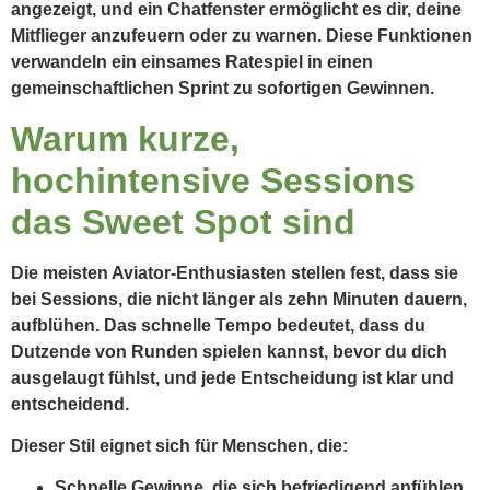
angezeigt, und ein Chatfenster ermöglicht es dir, deine
Mitflieger anzufeuern oder zu warnen. Diese Funktionen
verwandeln ein einsames Ratespiel in einen
gemeinschaftlichen Sprint zu sofortigen Gewinnen.
Warum kurze,
hochintensive Sessions
das Sweet Spot sind
Die meisten Aviator‑Enthusiasten stellen fest, dass sie
bei Sessions, die nicht länger als zehn Minuten dauern,
aufblühen. Das schnelle Tempo bedeutet, dass du
Dutzende von Runden spielen kannst, bevor du dich
ausgelaugt fühlst, und jede Entscheidung ist klar und
entscheidend.
Dieser Stil eignet sich für Menschen, die:
Schnelle Gewinne, die sich befriedigend anfühlen,