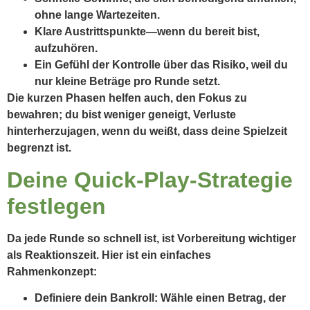
ohne lange Wartezeiten.
Klare Austrittspunkte—wenn du bereit bist,
aufzuhören.
Ein Gefühl der Kontrolle über das Risiko, weil du
nur kleine Beträge pro Runde setzt.
Die kurzen Phasen helfen auch, den Fokus zu
bewahren; du bist weniger geneigt, Verluste
hinterherzujagen, wenn du weißt, dass deine Spielzeit
begrenzt ist.
Deine Quick‑Play‑Strategie
festlegen
Da jede Runde so schnell ist, ist Vorbereitung wichtiger
als Reaktionszeit. Hier ist ein einfaches
Rahmenkonzept:
Definiere dein Bankroll:
Wähle einen Betrag, der