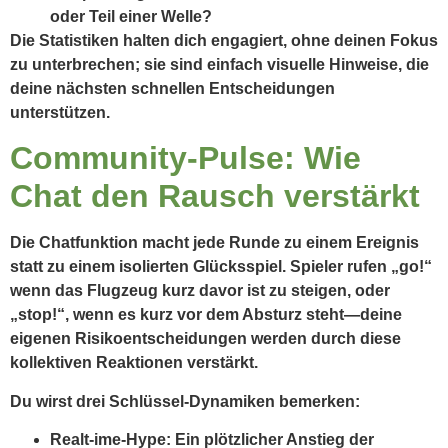
oder Teil einer Welle?
Die Statistiken halten dich engagiert, ohne deinen Fokus
zu unterbrechen; sie sind einfach visuelle Hinweise, die
deine nächsten schnellen Entscheidungen
unterstützen.
Community‑Pulse: Wie
Chat den Rausch verstärkt
Die Chatfunktion macht jede Runde zu einem Ereignis
statt zu einem isolierten Glücksspiel. Spieler rufen „go!“
wenn das Flugzeug kurz davor ist zu steigen, oder
„stop!“, wenn es kurz vor dem Absturz steht—deine
eigenen Risikoentscheidungen werden durch diese
kollektiven Reaktionen verstärkt.
Du wirst drei Schlüssel-Dynamiken bemerken:
Realt‑ime‑Hype:
Ein plötzlicher Anstieg der