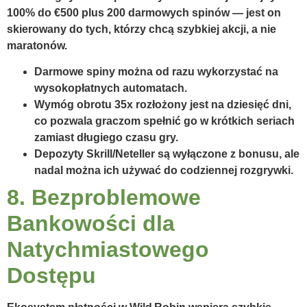
100% do €500 plus 200 darmowych spinów — jest on
skierowany do tych, którzy chcą szybkiej akcji, a nie
maratonów.
Darmowe spiny można od razu wykorzystać na
wysokopłatnych automatach.
Wymóg obrotu 35x rozłożony jest na dziesięć dni,
co pozwala graczom spełnić go w krótkich seriach
zamiast długiego czasu gry.
Depozyty Skrill/Neteller są wyłączone z bonusu, ale
nadal można ich używać do codziennej rozgrywki.
8. Bezproblemowe
Bankowości dla
Natychmiastowego
Dostępu