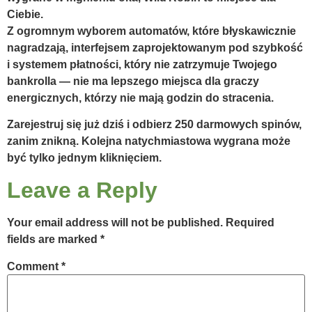
Ciebie.
Z ogromnym wyborem automatów, które błyskawicznie
nagradzają, interfejsem zaprojektowanym pod szybkość
i systemem płatności, który nie zatrzymuje Twojego
bankrolla — nie ma lepszego miejsca dla graczy
energicznych, którzy nie mają godzin do stracenia.
Zarejestruj się już dziś i odbierz 250 darmowych spinów,
zanim znikną. Kolejna natychmiastowa wygrana może
być tylko jednym kliknięciem.
Leave a Reply
Your email address will not be published.
Required
fields are marked
*
Comment
*