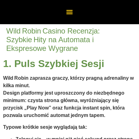
Wild Robin Casino Recenzja:
Szybkie Hity na Automata i
Ekspresowe Wygrane
1. Puls Szybkiej Sesji
Wild Robin zaprasza graczy, którzy pragną adrenaliny w
kilka minut.
Design platformy jest uproszczony do niezbędnego
minimum: czysta strona główna, wyróżniający się
przycisk „Play Now” oraz funkcja instant spin, która
pozwala uruchomić automat jednym tapem.
Typowe krótkie sesje wyglądają tak: