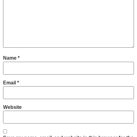
Name
*
Email
*
Website