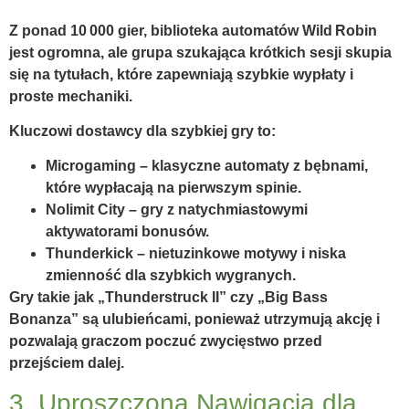
Z ponad 10 000 gier, biblioteka automatów Wild Robin
jest ogromna, ale grupa szukająca krótkich sesji skupia
się na tytułach, które zapewniają szybkie wypłaty i
proste mechaniki.
Kluczowi dostawcy dla szybkiej gry to:
Microgaming
– klasyczne automaty z bębnami,
które wypłacają na pierwszym spinie.
Nolimit City
– gry z natychmiastowymi
aktywatorami bonusów.
Thunderkick
– nietuzinkowe motywy i niska
zmienność dla szybkich wygranych.
Gry takie jak „Thunderstruck II” czy „Big Bass
Bonanza” są ulubieńcami, ponieważ utrzymują akcję i
pozwalają graczom poczuć zwycięstwo przed
przejściem dalej.
3. Uproszczona Nawigacja dla