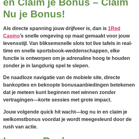
en Claim je Bonus – Claim
Nu je Bonus!
Als directe spanning jouw drijfveer is, dan is
1Red
Casino
’s snelle omgeving op maat gemaakt voor jouw
levensstijl. Van bliksemsnelle slots tot live tafels in real-
time en snelle sportsbook-weddenschappen, elke
functie is ontworpen om je adrenaline hoog te houden
zonder je in langdurig spel te slepen.
De naadloze navigatie van de mobiele site, directe
bankopties en beknopte bonusaanbiedingen betekenen
dat je meteen kunt beginnen met winnen zonder
vertragingen—korte sessies met grote impact.
Jouw volgende quick hit wacht—log nu in en claim je
welkomstbonus voordat je wordt meegesleurd door de
rush van actie.