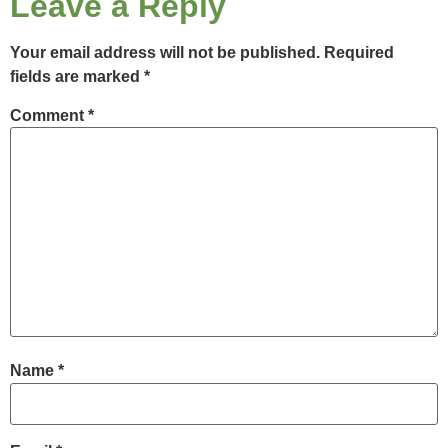
Leave a Reply
Your email address will not be published.
Required
fields are marked
*
Comment
*
Name
*