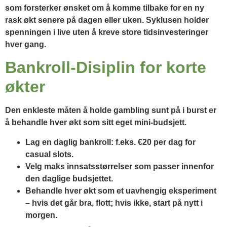
som forsterker ønsket om å komme tilbake for en ny
rask økt senere på dagen eller uken. Syklusen holder
spenningen i live uten å kreve store tidsinvesteringer
hver gang.
Bankroll-Disiplin for korte
økter
Den enkleste måten å holde gambling sunt på i burst er
å behandle hver økt som sitt eget mini‑budsjett.
Lag en daglig bankroll: f.eks. €20 per dag for
casual slots.
Velg maks innsatsstørrelser som passer innenfor
den daglige budsjettet.
Behandle hver økt som et uavhengig eksperiment
– hvis det går bra, flott; hvis ikke, start på nytt i
morgen.