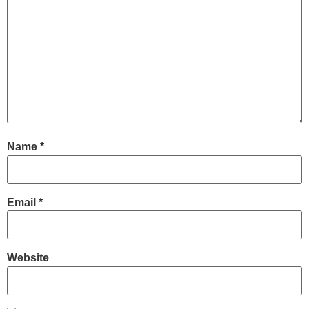
Name
*
Email
*
Website