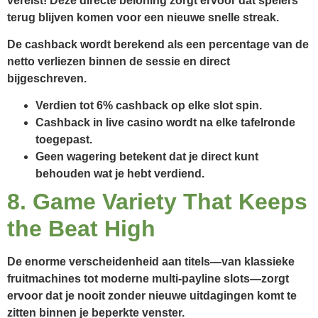
vereist! Deze directe beloning zorgt ervoor dat spelers
terug blijven komen voor een nieuwe snelle streak.
De cashback wordt berekend als een percentage van de
netto verliezen binnen de sessie en direct
bijgeschreven.
Verdien tot 6% cashback op elke slot spin.
Cashback in live casino wordt na elke tafelronde
toegepast.
Geen wagering betekent dat je direct kunt
behouden wat je hebt verdiend.
8. Game Variety That Keeps
the Beat High
De enorme verscheidenheid aan titels—van klassieke
fruitmachines tot moderne multi‑payline slots—zorgt
ervoor dat je nooit zonder nieuwe uitdagingen komt te
zitten binnen je beperkte venster.