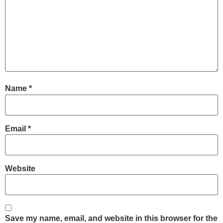
Name
*
Email
*
Website
Save my name, email, and website in this browser for the