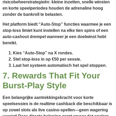
risicobeheerstrategieën: kleine inzetten, snelle winsten
en korte speelperiodes houden de adrenaline hoog
zonder de bankroll te belasten.
Het platform biedt “Auto‑Stop” functies waarmee je een
stop‑loss limiet kunt instellen na elke tien spins of een
auto‑cashout drempel wanneer je een doelwinst hebt
bereikt.
Kies “Auto‑Stop” na X rondes.
Stel stop‑loss in op €50 per sessie.
Laat het systeem automatisch het spel stoppen.
7. Rewards That Fit Your
Burst‑Play Style
Een belangrijke aantrekkingskracht voor korte
speelsessies is de realtime cashback die beschikbaar is
op zowel slots als live casino‑spellen—geen wagering