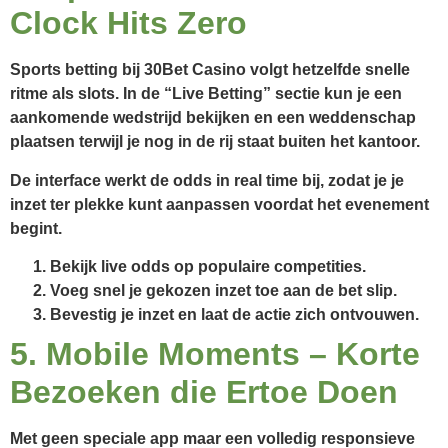
Clock Hits Zero
Sports betting bij
30Bet Casino
volgt hetzelfde snelle
ritme als slots. In de “Live Betting” sectie kun je een
aankomende wedstrijd bekijken en een weddenschap
plaatsen terwijl je nog in de rij staat buiten het kantoor.
De interface werkt de odds in real time bij, zodat je je
inzet ter plekke kunt aanpassen voordat het evenement
begint.
Bekijk live odds op populaire competities.
Voeg snel je gekozen inzet toe aan de bet slip.
Bevestig je inzet en laat de actie zich ontvouwen.
5. Mobile Moments – Korte
Bezoeken die Ertoe Doen
Met geen speciale app maar een volledig responsieve