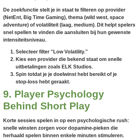
De zoekfunctie stelt je in staat te filteren op provider
(NetEnt, Big Time Gaming), thema (wild west, space
adventure) of volatiliteit (laag, medium). Dit helpt spelers
snel spellen te vinden die aansluiten bij hun gewenste
intensiteitsniveau.
Selecteer filter “Low Volatility.”
Kies een provider die bekend staat om snelle
uitbetalingen zoals ELK Studios.
Spin totdat je je doelwinst hebt bereikt of je
stop‑loss hebt geraakt.
9. Player Psychology
Behind Short Play
Korte sessies spelen in op een psychologische rush:
snelle winsten zorgen voor dopamine‑pieken die
herhaald spelen binnen enkele minuten stimuleren.