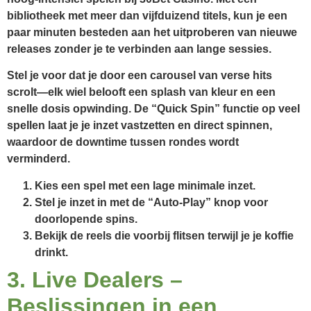
bibliotheek met meer dan vijfduizend titels, kun je een
paar minuten besteden aan het uitproberen van nieuwe
releases zonder je te verbinden aan lange sessies.
Stel je voor dat je door een carousel van verse hits
scrolt—elk wiel belooft een splash van kleur en een
snelle dosis opwinding. De “Quick Spin” functie op veel
spellen laat je je inzet vastzetten en direct spinnen,
waardoor de downtime tussen rondes wordt
verminderd.
Kies een spel met een lage minimale inzet.
Stel je inzet in met de “Auto‑Play” knop voor
doorlopende spins.
Bekijk de reels die voorbij flitsen terwijl je je koffie
drinkt.
3. Live Dealers –
Beslissingen in een