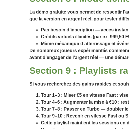
La démo gratuite vous permet de ressentir l’
que la version en argent réel, pour tester diff
Pas besoin d’inscription — accès instan
Crédits virtuels illimités (par ex. 999,50 
Même mécanique d’atterrissage et événem
De nombreux joueurs expérimentés commencent
avant d’engager de l’argent réel — une démarc
Section 9 : Playlists 
Si vous recherchez des gains rapides et souhai
Tour 1–3 :
Miser €5 en vitesse Fast ; vise
Tour 4–6 :
Augmenter la mise à €10 ; reste
Tour 7–8 :
Passer en Turbo — doubler le r
Tour 9–10 :
Revenir en vitesse Fast ou Slo
Cette playlist maintient les sessions en 