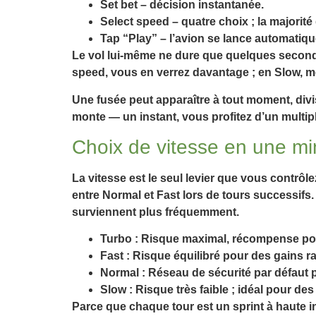
Set bet – décision instantanée.
Select speed – quatre choix ; la majorit
Tap “Play” – l’avion se lance automatiq
Le vol lui-même ne dure que quelques secondes
speed, vous en verrez davantage ; en Slow, m
Une fusée peut apparaître à tout moment, divis
monte — un instant, vous profitez d’un multipl
Choix de vitesse en une mi
La vitesse est le seul levier que vous contrôl
entre Normal et Fast lors de tours successifs. 
surviennent plus fréquemment.
Turbo : Risque maximal, récompense pot
Fast : Risque équilibré pour des gains r
Normal : Réseau de sécurité par défaut 
Slow : Risque très faible ; idéal pour de
Parce que chaque tour est un sprint à haute i