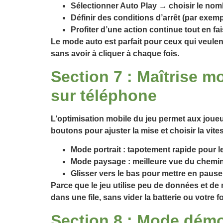
Sélectionner Auto Play → choisir le nom
Définir des conditions d’arrêt (par exemp
Profiter d’une action continue tout en f
Le mode auto est parfait pour ceux qui veulent
sans avoir à cliquer à chaque fois.
Section 7 : Maîtrise 
sur téléphone
L’optimisation mobile du jeu permet aux joueur
boutons pour ajuster la mise et choisir la vi
Mode portrait : tapotement rapide pour l
Mode paysage : meilleure vue du chemin 
Glisser vers le bas pour mettre en pause 
Parce que le jeu utilise peu de données et de
dans une file, sans vider la batterie ou votre fo
Section 8 : Mode démo 