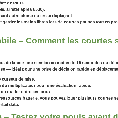
bre de tours.
le, arrêter après €500).
aisant autre chose ou en se déplaçant.
 garder les mains libres lors de courtes pauses tout en prof
mobile – Comment les courtes
s de lancer une session en moins de 15 secondes du début à 
tesse — idéal pour une prise de décision rapide en déplaceme
e curseur de mise.
du multiplicateur pour une évaluation rapide.
ou quitter entre les tours.
 ressources batterie, vous pouvez jouer plusieurs courtes 
rfait data.
– Testez votre pouls avant d