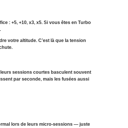
e : +5, +10, x3, x5. Si vous êtes en Turbo
.
e votre altitude. C’est là que la tension
chute.
er leurs sessions courtes basculent souvent
raissent par seconde, mais les fusées aussi
ormal lors de leurs micro‑sessions — juste