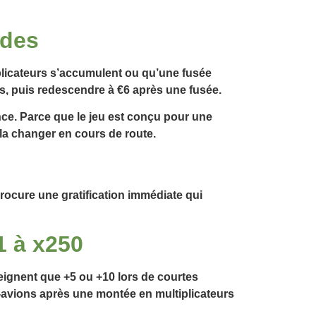
ides
plicateurs s’accumulent ou qu’une fusée
s, puis redescendre à €6 après une fusée.
ance. Parce que le jeu est conçu pour une
e la changer en cours de route.
procure une gratification immédiate qui
1 à x250
teignent que +5 ou +10 lors de courtes
e‑avions après une montée en multiplicateurs