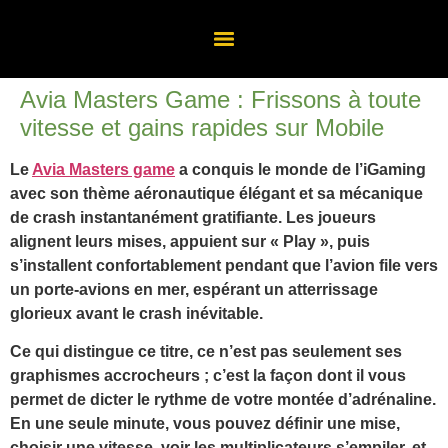
Avia Masters Game : Frissons à toute
vitesse et gains rapides sur Mobile
Le
Avia Masters game
a conquis le monde de l’iGaming
avec son thème aéronautique élégant et sa mécanique
de crash instantanément gratifiante. Les joueurs
alignent leurs mises, appuient sur « Play », puis
s’installent confortablement pendant que l’avion file vers
un porte‑avions en mer, espérant un atterrissage
glorieux avant le crash inévitable.
Ce qui distingue ce titre, ce n’est pas seulement ses
graphismes accrocheurs ; c’est la façon dont il vous
permet de dicter le rythme de votre montée d’adrénaline.
En une seule minute, vous pouvez définir une mise,
choisir une vitesse, voir les multiplicateurs s’empiler, et