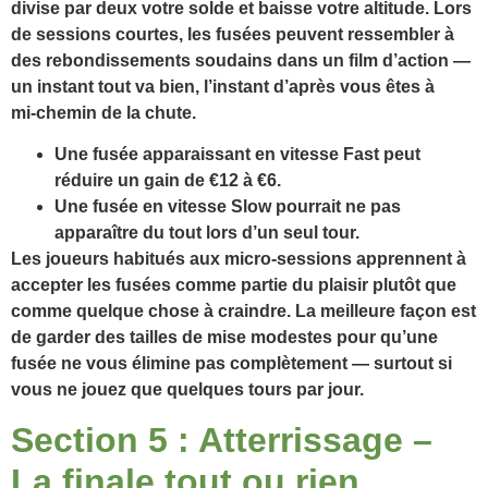
divise par deux votre solde et baisse votre altitude. Lors
de sessions courtes, les fusées peuvent ressembler à
des rebondissements soudains dans un film d’action —
un instant tout va bien, l’instant d’après vous êtes à
mi‑chemin de la chute.
Une fusée apparaissant en vitesse Fast peut
réduire un gain de €12 à €6.
Une fusée en vitesse Slow pourrait ne pas
apparaître du tout lors d’un seul tour.
Les joueurs habitués aux micro‑sessions apprennent à
accepter les fusées comme partie du plaisir plutôt que
comme quelque chose à craindre. La meilleure façon est
de garder des tailles de mise modestes pour qu’une
fusée ne vous élimine pas complètement — surtout si
vous ne jouez que quelques tours par jour.
Section 5 : Atterrissage –
La finale tout ou rien